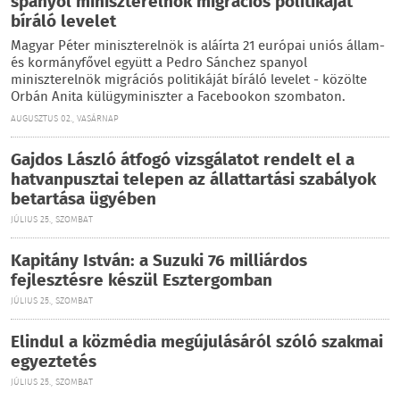
spanyol miniszterelnök migrációs politikáját
bíráló levelet
Magyar Péter miniszterelnök is aláírta 21 európai uniós állam-
és kormányfővel együtt a Pedro Sánchez spanyol
miniszterelnök migrációs politikáját bíráló levelet - közölte
Orbán Anita külügyminiszter a Facebookon szombaton.
AUGUSZTUS 02., VASÁRNAP
Gajdos László átfogó vizsgálatot rendelt el a
hatvanpusztai telepen az állattartási szabályok
betartása ügyében
JÚLIUS 25., SZOMBAT
Kapitány István: a Suzuki 76 milliárdos
fejlesztésre készül Esztergomban
JÚLIUS 25., SZOMBAT
Elindul a közmédia megújulásáról szóló szakmai
egyeztetés
JÚLIUS 25., SZOMBAT