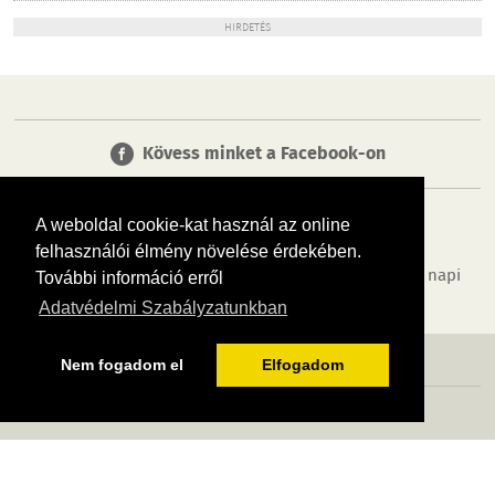
HIRDETÉS
Kövess minket a Facebook-on
A weboldal cookie-kat használ az online
felhasználói élmény növelése érdekében.
Tudj meg többet városodról! Hírek, programok, képek, napi
További információ erről
menü, cégek…. és minden, ami Biatorbágy
Adatvédelmi Szabályzatunkban
MÉDIAAJÁNLÓ
ADATVÉDELEM
IMPRESSZUM
RÓLUNK
ÁSZF
Nem fogadom el
Elfogadom
Copyright InfoVárosok. Minden jog fenntartva. | Web design & arculat by
Voov