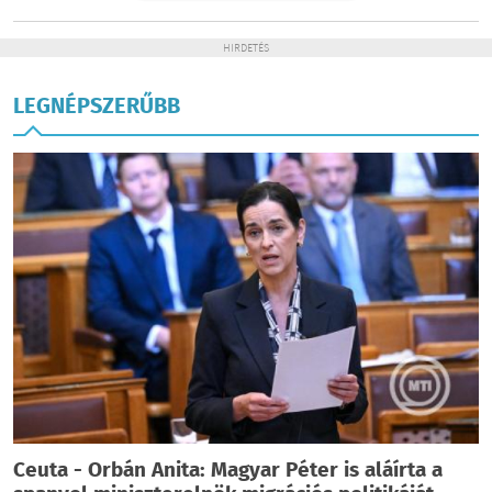
HIRDETÉS
LEGNÉPSZERŰBB
Ceuta - Orbán Anita: Magyar Péter is aláírta a