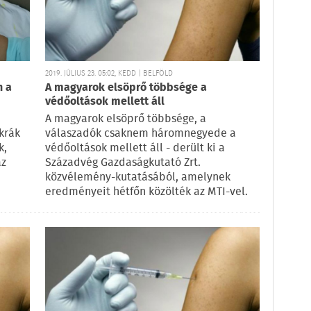
2019. JÚLIUS 23. 05:02, KEDD | BELFÖLD
n a
A magyarok elsöprő többsége a
védőoltások mellett áll
A magyarok elsöprő többsége, a
krák
válaszadók csaknem háromnegyede a
k,
védőoltások mellett áll - derült ki a
az
Századvég Gazdaságkutató Zrt.
közvélemény-kutatásából, amelynek
eredményeit hétfőn közölték az MTI-vel.