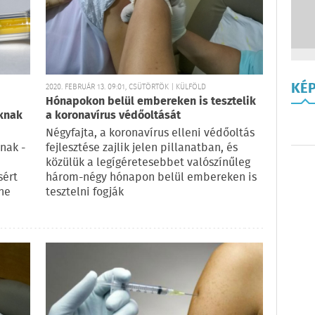
KÉ
2020. FEBRUÁR 13. 09:01, CSÜTÖRTÖK | KÜLFÖLD
Hónapokon belül embereken is tesztelik
óknak
a koronavírus védőoltását
Négyfajta, a koronavírus elleni védőoltás
nak -
fejlesztése zajlik jelen pillanatban, és
közülük a legígéretesebbet valószínűleg
sért
három-négy hónapon belül embereken is
ine
tesztelni fogják