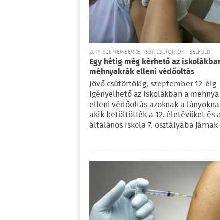
2019. SZEPTEMBER 05. 13:31, CSÜTÖRTÖK | BELFÖLD
Egy hétig még kérhető az iskolákba
méhnyakrák elleni védőoltás
Jövő csütörtökig, szeptember 12-éig
igényelhető az iskolákban a méhnya
elleni védőoltás azoknak a lányokna
akik betöltötték a 12. életévüket és 
általános iskola 7. osztályába járnak