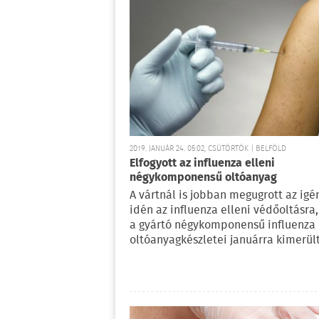
2019. JANUÁR 24. 05:02, CSÜTÖRTÖK | BELFÖLD
Elfogyott az influenza elleni
négykomponensű oltóanyag
A vártnál is jobban megugrott az igé
idén az influenza elleni védőoltásra,
a gyártó négykomponensű influenza 
oltóanyagkészletei januárra kimerül