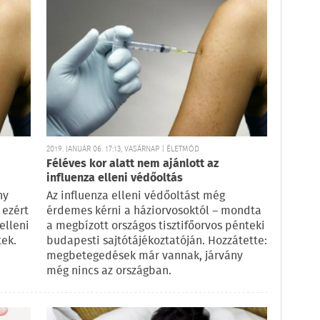
2019. JANUÁR 06. 17:13, VASÁRNAP | ÉLETMÓD
Féléves kor alatt nem ajánlott az
influenza elleni védőoltás
ny
Az influenza elleni védőoltást még
 ezért
érdemes kérni a háziorvosoktól – mondta
elleni
a megbízott országos tisztifőorvos pénteki
tek.
budapesti sajtótájékoztatóján. Hozzátette:
megbetegedések már vannak, járvány
még nincs az országban.