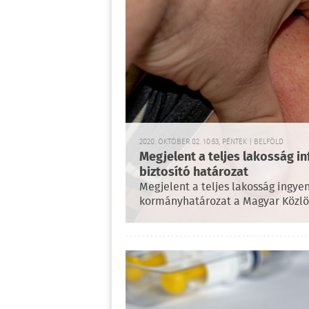
2020. OKTÓBER 02. 10:53, PÉNTEK | BELFÖLD
Megjelent a teljes lakosság in
biztosító határozat
Megjelent a teljes lakosság ingyen
kormányhatározat a Magyar Közlö