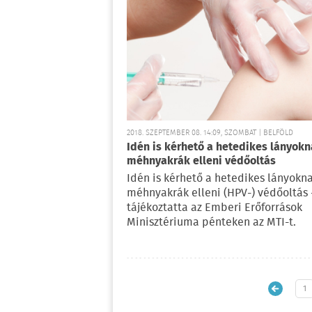
2018. SZEPTEMBER 08. 14:09, SZOMBAT | BELFÖLD
Idén is kérhető a hetedikes lányokn
méhnyakrák elleni védőoltás
Idén is kérhető a hetedikes lányokn
méhnyakrák elleni (HPV-) védőoltás 
tájékoztatta az Emberi Erőforrások
Minisztériuma pénteken az MTI-t.
1