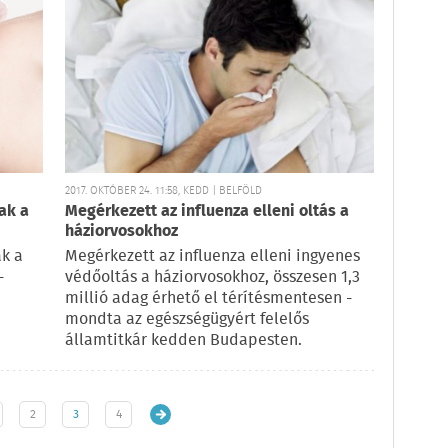
2017. OKTÓBER 24. 11:58, KEDD | BELFÖLD
ak a
Megérkezett az influenza elleni oltás a
háziorvosokhoz
ak a
Megérkezett az influenza elleni ingyenes
-
védőoltás a háziorvosokhoz, összesen 1,3
millió adag érhető el térítésmentesen -
mondta az egészségügyért felelős
államtitkár kedden Budapesten.
2
3
4