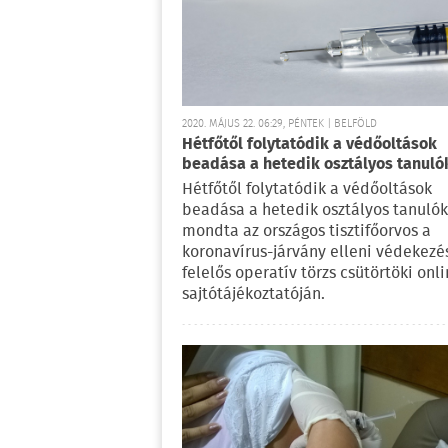
2020. MÁJUS 22. 06:29, PÉNTEK | BELFÖLD
Hétfőtől folytatódik a védőoltások
beadása a hetedik osztályos tanul
Hétfőtől folytatódik a védőoltások
beadása a hetedik osztályos tanulók
mondta az országos tisztifőorvos a
koronavírus-járvány elleni védekezé
felelős operatív törzs csütörtöki onl
sajtótájékoztatóján.