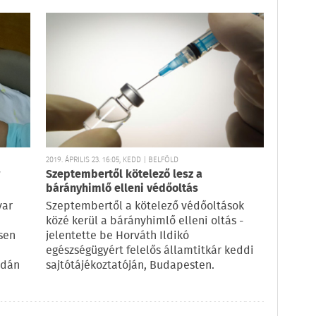
2019. ÁPRILIS 23. 16:05, KEDD | BELFÖLD
Szeptembertől kötelező lesz a
bárányhimlő elleni védőoltás
yar
Szeptembertől a kötelező védőoltások
közé kerül a bárányhimlő elleni oltás -
sen
jelentette be Horváth Ildikó
egészségügyért felelős államtitkár keddi
rdán
sajtótájékoztatóján, Budapesten.