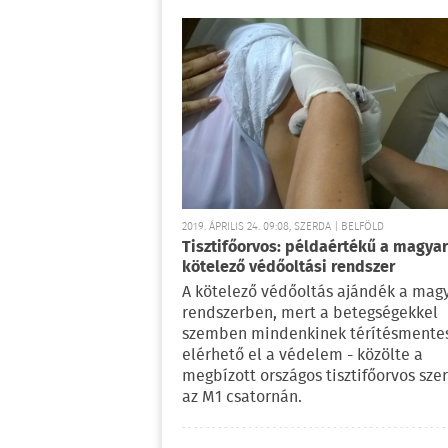
2019. ÁPRILIS 24. 09:08, SZERDA | BELFÖLD
Tisztifőorvos: példaértékű a magyar
kötelező védőoltási rendszer
A kötelező védőoltás ajándék a mag
rendszerben, mert a betegségekkel
szemben mindenkinek térítésmente
elérhető el a védelem - közölte a
megbízott országos tisztifőorvos sze
az M1 csatornán.