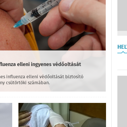
HE
fluenza elleni ingyenes védőoltását
es influenza elleni védőoltását biztosító
ny csütörtöki számában.