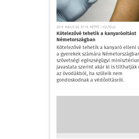
2019. MÁJUS 06. 07:19, HÉTFŐ | KÜLFÖLD
Kötelezővé tehetik a kanyaróoltást
Németországban
Kötelezővé tehetik a kanyaró elleni 
a gyerekek számára Németországban
szövetségi egészségügyi minisztériu
javaslata szerint akár ki is tilthatják
az óvodákból, ha szüleik nem
gondoskodnak a védőoltásról.