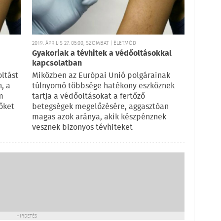
2019. ÁPRILIS 27. 05:00, SZOMBAT | ÉLETMÓD
Gyakoriak a tévhitek a védőoltásokkal
kapcsolatban
oltást
Miközben az Európai Unió polgárainak
, a
túlnyomó többsége hatékony eszköznek
m
tartja a védőoltásokat a fertőző
 őket
betegségek megelőzésére, aggasztóan
magas azok aránya, akik készpénznek
vesznek bizonyos tévhiteket
HIRDETÉS