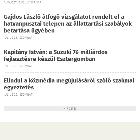
AUGUSZTUS 02., VASÁRNAP
Gajdos László átfogó vizsgálatot rendelt el a
hatvanpusztai telepen az állattartási szabályok
betartása ügyében
JÚLIUS 25., SZOMBAT
Kapitány István: a Suzuki 76 milliárdos
fejlesztésre készül Esztergomban
JÚLIUS 25., SZOMBAT
Elindul a közmédia megújulásáról szóló szakmai
egyeztetés
JÚLIUS 25., SZOMBAT
HIRDETÉS