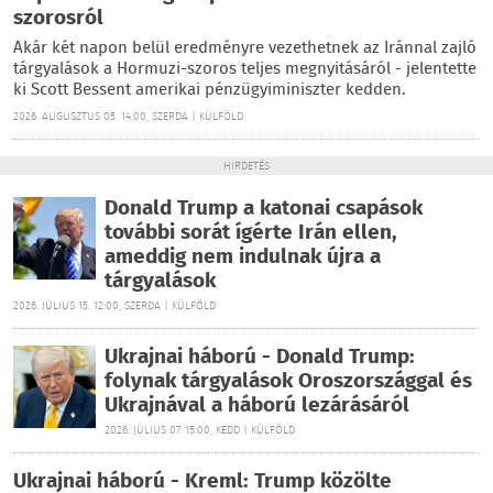
szorosról
Akár két napon belül eredményre vezethetnek az Iránnal zajló
tárgyalások a Hormuzi-szoros teljes megnyitásáról - jelentette
ki Scott Bessent amerikai pénzügyiminiszter kedden.
2026. AUGUSZTUS 05. 14:00, SZERDA | KÜLFÖLD
HIRDETÉS
Donald Trump a katonai csapások
további sorát ígérte Irán ellen,
ameddig nem indulnak újra a
tárgyalások
2026. JÚLIUS 15. 12:00, SZERDA | KÜLFÖLD
Ukrajnai háború - Donald Trump:
folynak tárgyalások Oroszországgal és
Ukrajnával a háború lezárásáról
2026. JÚLIUS 07. 15:00, KEDD | KÜLFÖLD
Ukrajnai háború - Kreml: Trump közölte