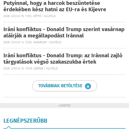
Putyinnal, hogy a harcok beszüntetése
érdekében kész hatni az EU-ra és Kijevre
2026. JÚNIUS 15. 11:00, HÉTFŐ | KÜLFÖLD
Iráni konfliktus - Donald Trump szerint vasárnap
aláírják a megállapodást Iránnal
2026. JÚNIUS 14. 12:00, VASÁRNAP | KÜLFÖLD
Iráni konfliktus - Donald Trump: az Iránnal zajló
tárgyalások végső szakaszukba értek
2026. JÚNIUS 10. 10:00, SZERDA | KÜLFÖLD
TOVÁBBIAK BETÖLTÉSE
HIRDETÉS
LEGNÉPSZERŰBB