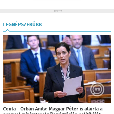
HIRDETÉS
LEGNÉPSZERŰBB
Ceuta - Orbán Anita: Magyar Péter is aláírta a