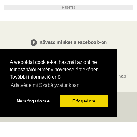
HIRDETÉS
Kövess minket a Facebook-on
A weboldal cookie-kat használ az online
felhasználói élmény növelése érdekében.
Tudj meg többet városodról! Hírek, programok, képek, napi
További információ erről
menü, cégek…. és minden, ami Biatorbágy
Adatvédelmi Szabályzatunkban
MÉDIAAJÁNLÓ
ADATVÉDELEM
IMPRESSZUM
RÓLUNK
ÁSZF
Nem fogadom el
Elfogadom
Copyright InfoVárosok. Minden jog fenntartva. | Web design & arculat by
Voov