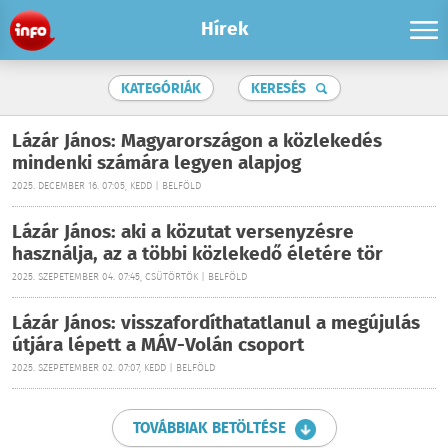
Hírek
KATEGÓRIÁK
KERESÉS
Lázár János: Magyarországon a közlekedés
mindenki számára legyen alapjog
2025. DECEMBER 16. 07:05, KEDD | BELFÖLD
Lázár János: aki a közutat versenyzésre
használja, az a többi közlekedő életére tör
2025. SZEPETEMBER 04. 07:45, CSÜTÖRTÖK | BELFÖLD
Lázár János: visszafordíthatatlanul a megújulás
útjára lépett a MÁV-Volán csoport
2025. SZEPETEMBER 02. 07:07, KEDD | BELFÖLD
TOVÁBBIAK BETÖLTÉSE