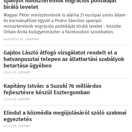
spanyol miniszterelnök migrációs politikáját
bíráló levelet
Magyar Péter miniszterelnök is aláírta 21 európai uniós állam-
és kormányfővel együtt a Pedro Sánchez spanyol
miniszterelnök migrációs politikáját bíráló levelet - közölte
Orbán Anita külügyminiszter a Facebookon szombaton.
AUGUSZTUS 02., VASÁRNAP
Gajdos László átfogó vizsgálatot rendelt el a
hatvanpusztai telepen az állattartási szabályok
betartása ügyében
JÚLIUS 25., SZOMBAT
Kapitány István: a Suzuki 76 milliárdos
fejlesztésre készül Esztergomban
JÚLIUS 25., SZOMBAT
Elindul a közmédia megújulásáról szóló szakmai
egyeztetés
JÚLIUS 25., SZOMBAT