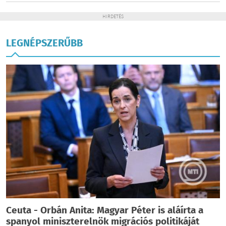
HIRDETÉS
LEGNÉPSZERŰBB
Ceuta - Orbán Anita: Magyar Péter is aláírta a
spanyol miniszterelnök migrációs politikáját