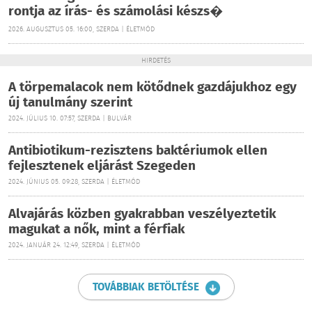
rontja az írás- és számolási készs�
2026. AUGUSZTUS 05. 16:00, SZERDA | ÉLETMÓD
HIRDETÉS
A törpemalacok nem kötődnek gazdájukhoz egy
új tanulmány szerint
2024. JÚLIUS 10. 07:57, SZERDA | BULVÁR
Antibiotikum-rezisztens baktériumok ellen
fejlesztenek eljárást Szegeden
2024. JÚNIUS 05. 09:28, SZERDA | ÉLETMÓD
Alvajárás közben gyakrabban veszélyeztetik
magukat a nők, mint a férfiak
2024. JANUÁR 24. 12:49, SZERDA | ÉLETMÓD
TOVÁBBIAK BETÖLTÉSE