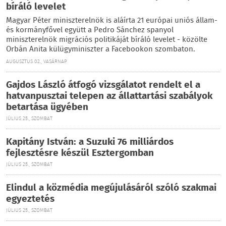
bíráló levelet
Magyar Péter miniszterelnök is aláírta 21 európai uniós állam-
és kormányfővel együtt a Pedro Sánchez spanyol
miniszterelnök migrációs politikáját bíráló levelet - közölte
Orbán Anita külügyminiszter a Facebookon szombaton.
AUGUSZTUS 02., VASÁRNAP
Gajdos László átfogó vizsgálatot rendelt el a
hatvanpusztai telepen az állattartási szabályok
betartása ügyében
JÚLIUS 25., SZOMBAT
Kapitány István: a Suzuki 76 milliárdos
fejlesztésre készül Esztergomban
JÚLIUS 25., SZOMBAT
Elindul a közmédia megújulásáról szóló szakmai
egyeztetés
JÚLIUS 25., SZOMBAT