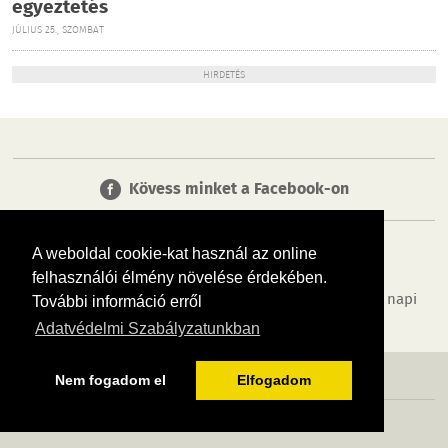
egyeztetés
JÚLIUS 25., SZOMBAT
HIRDETÉS
Kövess minket a Facebook-on
A weboldal cookie-kat használ az online
felhasználói élmény növelése érdekében.
Tudj meg többet városodról! Hírek, programok, képek, napi
További információ erről
menü, cégek…. és minden, ami Biatorbágy
Adatvédelmi Szabályzatunkban
MÉDIAAJÁNLÓ
ADATVÉDELEM
IMPRESSZUM
RÓLUNK
ÁSZF
Nem fogadom el
Elfogadom
Copyright InfoVárosok. Minden jog fenntartva. | Web design & arculat by
Voov