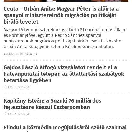
Ceuta - Orbán Anita: Magyar Péter is aláírta a
spanyol miniszterelnök migrációs politikáját
bíráló levelet
Magyar Péter miniszterelnök is aláírta 21 európai uniós állam-
és kormányfővel együtt a Pedro Sánchez spanyol
miniszterelnök migrációs politikáját bíráló levelet - közölte
Orbán Anita külügyminiszter a Facebookon szombaton.
AUGUSZTUS 02., VASÁRNAP
Gajdos László átfogó vizsgálatot rendelt el a
hatvanpusztai telepen az állattartási szabályok
betartása ügyében
JÚLIUS 25., SZOMBAT
Kapitány István: a Suzuki 76 milliárdos
fejlesztésre készül Esztergomban
JÚLIUS 25., SZOMBAT
Elindul a közmédia megújulásáról szóló szakmai