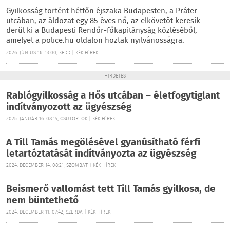
Gyilkosság történt hétfőn éjszaka Budapesten, a Práter
utcában, az áldozat egy 85 éves nő, az elkövetőt keresik -
derül ki a Budapesti Rendőr-főkapitányság közléséből,
amelyet a police.hu oldalon hoztak nyilvánosságra.
2026. JÚNIUS 16. 13:00, KEDD | KÉK HÍREK
HIRDETÉS
Rablógyilkosság a Hős utcában – életfogytiglant
indítványozott az ügyészség
2025. JANUÁR 16. 08:14, CSÜTÖRTÖK | KÉK HÍREK
A Till Tamás megölésével gyanúsítható férfi
letartóztatását indítványozta az ügyészség
2024. DECEMBER 14. 08:21, SZOMBAT | KÉK HÍREK
Beismerő vallomást tett Till Tamás gyilkosa, de
nem büntethető
2024. DECEMBER 11. 07:42, SZERDA | KÉK HÍREK