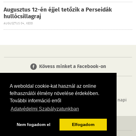
Augusztus 12-én éjjel tetőzik a Perseidák
hullócsillagraj
AUGUSZTUS 04., KEDD
Kövess minket a Facebook-on
A weboldal cookie-kat használ az online
felhasználói élmény növelése érdekében.
Tudj meg többet városodról! Hírek, programok, képek, napi
További információ erről
menü, cégek…. és minden, ami Biatorbágy
Adatvédelmi Szabályzatunkban
MÉDIAAJÁNLÓ
ADATVÉDELEM
IMPRESSZUM
RÓLUNK
ÁSZF
Nem fogadom el
Elfogadom