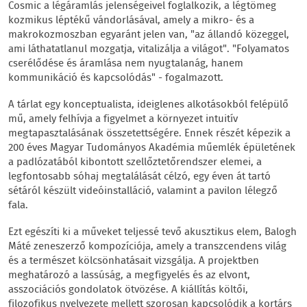
Cosmic a légáramlás jelenségeivel foglalkozik, a légtömeg
kozmikus léptékű vándorlásával, amely a mikro- és a
makrokozmoszban egyaránt jelen van, "az állandó közeggel,
ami láthatatlanul mozgatja, vitalizálja a világot". "Folyamatos
cserélődése és áramlása nem nyugtalanág, hanem
kommunikáció és kapcsolódás" - fogalmazott.
A tárlat egy konceptualista, ideiglenes alkotásokból felépülő
mű, amely felhívja a figyelmet a környezet intuitív
megtapasztalásának összetettségére. Ennek részét képezik a
200 éves Magyar Tudományos Akadémia műemlék épületének
a padlózatából kibontott szellőztetőrendszer elemei, a
legfontosabb sóhaj megtalálását célzó, egy éven át tartó
sétáról készült videóinstalláció, valamint a pavilon lélegző
fala.
Ezt egészíti ki a műveket teljessé tevő akusztikus elem, Balogh
Máté zeneszerző kompozíciója, amely a transzcendens világ
és a természet kölcsönhatásait vizsgálja. A projektben
meghatározó a lassúság, a megfigyelés és az elvont,
asszociációs gondolatok ötvözése. A kiállítás költői,
filozofikus nyelvezete mellett szorosan kapcsolódik a kortárs