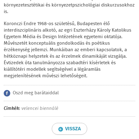
környezetesztétikai és környezetpszichológiai diskurzusokhoz
is.
Koronczi Endre 1968-os születésű, Budapesten élő
interdiszciplináris alkotó, az egri Eszterházy Károly Katolikus
Egyetem Média és Design Intézetének egyetemi oktatója.
Művészetét konceptuális gondolkodás és poétikus
érzékenység jellemzi. Munkáiban az emberi kapcsolatok, a
hétköznapi helyzetek és az érzelmek dinamikáját vizsgálja.
Évtizedek óta tanulmányozza szabadtéri kísérletek és
kiállítótéri modellek segítségével a légáramlás
megjelenítésének művészi lehetőségeit.
Oszd meg barátaiddal
Címkék:
velencei biennálé
VISSZA