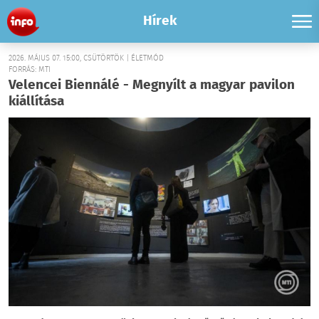
Hírek
2026. MÁJUS 07. 15:00, CSÜTÖRTÖK | ÉLETMÓD
FORRÁS: MTI
Velencei Biennálé - Megnyílt a magyar pavilon
kiállítása