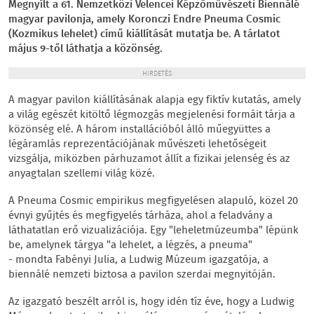
Megnyílt a 61. Nemzetközi Velencei Képzőművészeti Biennálé
magyar pavilonja, amely Koronczi Endre Pneuma Cosmic
(Kozmikus lehelet) című kiállítását mutatja be. A tárlatot
május 9-től láthatja a közönség.
HIRDETÉS
A magyar pavilon kiállításának alapja egy fiktív kutatás, amely
a világ egészét kitöltő légmozgás megjelenési formáit tárja a
közönség elé. A három installációból álló műegyüttes a
légáramlás reprezentációjának művészeti lehetőségeit
vizsgálja, miközben párhuzamot állít a fizikai jelenség és az
anyagtalan szellemi világ közé.
A Pneuma Cosmic empirikus megfigyelésen alapuló, közel 20
évnyi gyűjtés és megfigyelés tárháza, ahol a feladvány a
láthatatlan erő vizualizációja. Egy "leheletmúzeumba" lépünk
be, amelynek tárgya "a lehelet, a légzés, a pneuma"
- mondta Fabényi Julia, a Ludwig Múzeum igazgatója, a
biennálé nemzeti biztosa a pavilon szerdai megnyitóján.
Az igazgató beszélt arról is, hogy idén tíz éve, hogy a Ludwig