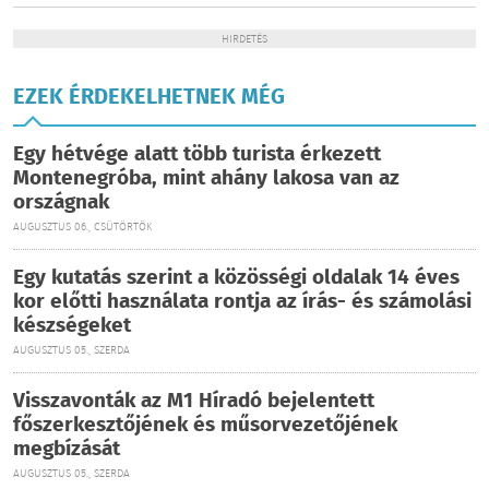
HIRDETÉS
EZEK ÉRDEKELHETNEK MÉG
Egy hétvége alatt több turista érkezett
Montenegróba, mint ahány lakosa van az
országnak
AUGUSZTUS 06., CSÜTÖRTÖK
Egy kutatás szerint a közösségi oldalak 14 éves
kor előtti használata rontja az írás- és számolási
készségeket
AUGUSZTUS 05., SZERDA
Visszavonták az M1 Híradó bejelentett
főszerkesztőjének és műsorvezetőjének
megbízását
AUGUSZTUS 05., SZERDA