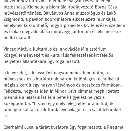
Múzeumhoz tartozik a biennálé magyar részvételének
biztosítása. Kiemelte a biennálé irodát vezető Boros Géza
művészettörténész, Bálványos Anna muzeológus és Lakó
Zsigmond, a pavilon koordinátora elkötelezett munkáját,
amelynek köszönhető, hogy a projektek kivitelezése, szellemi
és fizikai megvalósítása mindvégig autonóm és elismerésre
méltó maradt.
Vincze Máté, a Kulturális és Innovációs Minisztérium
közgyűjteményekért és kulturális fejlesztésekért felelős
helyettes államtitkára úgy fogalmazott:
a lélegzetet, a lelassulást nagyon nehéz bemutatni, a
művésznek és a kurátornak három különleges technikával
mégis sikerült egy nagyon látványos és beszédes formában.
Felidézte, hogy az idén In Minor Keys címmel meghirdetett
biennálé a lelassulást és a befelé figyelést helyezi a
középpontba, "hiszen egy mély lélegzettel uralni tudjuk
önmagunkat, a körülöttünk lévő világot és a saját lelkünket
is".
Cserhalmi Luca, a tárlat kurátora úgy fogalmazott: a Pneuma