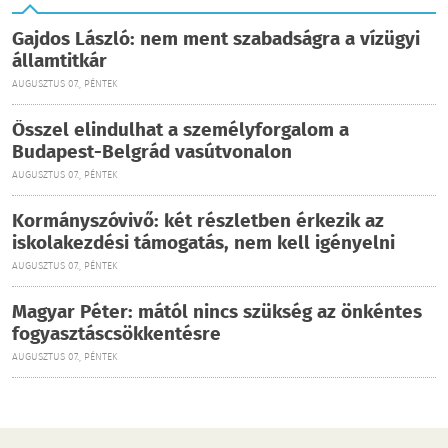
Gajdos László: nem ment szabadságra a vízügyi
államtitkár
AUGUSZTUS 07., PÉNTEK
Ősszel elindulhat a személyforgalom a
Budapest-Belgrád vasútvonalon
AUGUSZTUS 07., PÉNTEK
Kormányszóvivő: két részletben érkezik az
iskolakezdési támogatás, nem kell igényelni
AUGUSZTUS 07., PÉNTEK
Magyar Péter: mától nincs szükség az önkéntes
fogyasztáscsökkentésre
AUGUSZTUS 07., PÉNTEK