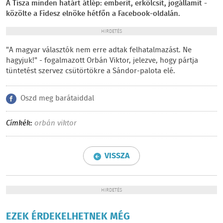
A Tisza minden határt átlép: emberit, erkölcsit, jogállamit -
közölte a Fidesz elnöke hétfőn a Facebook-oldalán.
HIRDETÉS
"A magyar választók nem erre adtak felhatalmazást. Ne
hagyjuk!" - fogalmazott Orbán Viktor, jelezve, hogy pártja
tüntetést szervez csütörtökre a Sándor-palota elé.
Oszd meg barátaiddal
Címkék:
orbán viktor
VISSZA
HIRDETÉS
EZEK ÉRDEKELHETNEK MÉG