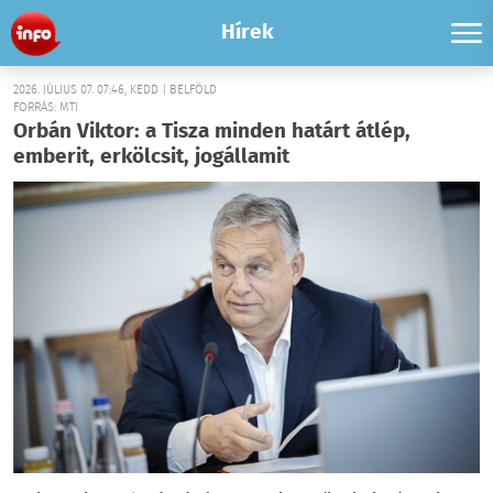
Hírek
2026. JÚLIUS 07. 07:46, KEDD | BELFÖLD
FORRÁS: MTI
Orbán Viktor: a Tisza minden határt átlép,
emberit, erkölcsit, jogállamit