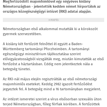
Megfertőződött majomhimlővel egy négyéves kislány
Németországban - jelentették kedden német hírportálok az
országos közegészségügyi intézet (RKI) adatai alapján.
HIRDETÉS
Németországban első alkalommal mutatták ki a kórokozót
gyermek szervezetében.
A kislány két fertőzött felnőttel él együtt a Baden-
Württemberg tartományi Pforzheimben. A tartományi
egészségügyi minisztérium tájékoztatása szerint
elővigyázatosságból vizsgálták meg, miután kimutatták az első
fertőzést a háztartásban. Eddig nem jelentkeztek nála a
betegség tünetei.
Az RKI-nál május elején regisztrálták az első németországi
majomhimlős eseteket. Keddig 2982 igazolt fertőződést
jegyeztek fel. A betegség mind a 16 tartományban megjelent.
Az intézet ismeretei szerint a vírus elsősorban szexuális úton
terjed Németországban, főleg férfiak körében. A fertőzöttek