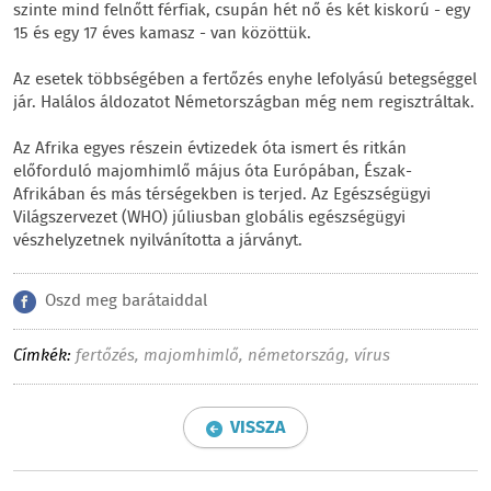
szinte mind felnőtt férfiak, csupán hét nő és két kiskorú - egy
15 és egy 17 éves kamasz - van közöttük.
Az esetek többségében a fertőzés enyhe lefolyású betegséggel
jár. Halálos áldozatot Németországban még nem regisztráltak.
Az Afrika egyes részein évtizedek óta ismert és ritkán
előforduló majomhimlő május óta Európában, Észak-
Afrikában és más térségekben is terjed. Az Egészségügyi
Világszervezet (WHO) júliusban globális egészségügyi
vészhelyzetnek nyilvánította a járványt.
Oszd meg barátaiddal
Címkék:
fertőzés
,
majomhimlő
,
németország
,
vírus
VISSZA