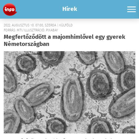
Hírek
2022. AUGUSZTUS 10. 07:00, SZERDA | KÜLFÖLD
FORRÁS: MTI/ILLUSZTRÁCIÓ: PIXABAY
Megfertőződött a majomhimlővel egy gyerek
Németországban