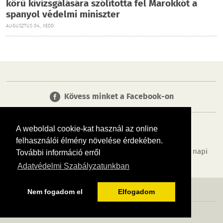
körű kivizsgálására szólította fel Marokkót a
spanyol védelmi miniszter
AUGUSZTUS 04., KEDD
Kövess minket a Facebook-on
A weboldal cookie-kat használ az online
felhasználói élmény növelése érdekében.
Tudj meg többet városodról! Hírek, programok, képek, napi
További információ erről
menü, cégek…. és minden, ami Biatorbágy
Adatvédelmi Szabályzatunkban
MÉDIAAJÁNLÓ
ADATVÉDELEM
IMPRESSZUM
RÓLUNK
ÁSZF
Nem fogadom el
Elfogadom
Copyright InfoVárosok. Minden jog fenntartva. | Web design & arculat by
Voov