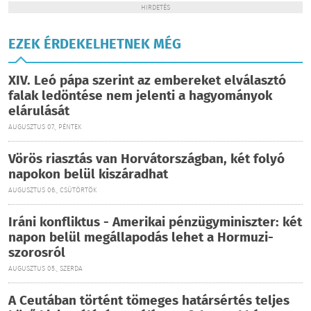
HIRDETÉS
EZEK ÉRDEKELHETNEK MÉG
XIV. Leó pápa szerint az embereket elválasztó
falak ledöntése nem jelenti a hagyományok
elárulását
AUGUSZTUS 07., PÉNTEK
Vörös riasztás van Horvátországban, két folyó
napokon belül kiszáradhat
AUGUSZTUS 06., CSÜTÖRTÖK
Iráni konfliktus - Amerikai pénzügyminiszter: két
napon belül megállapodás lehet a Hormuzi-
szorosról
AUGUSZTUS 05., SZERDA
A Ceutában történt tömeges határsértés teljes