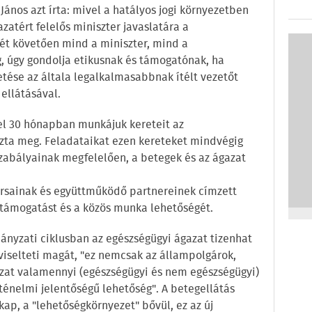
nos azt írta: mivel a hatályos jogi környezetben
zatért felelős miniszter javaslatára a
-ét követően mind a miniszter, mind a
g, úgy gondolja etikusnak és támogatónak, ha
zetése az általa legalkalmasabbnak ítélt vezetőt
ellátásával.
zel 30 hónapban munkájuk kereteit az
zta meg. Feladataikat ezen kereteket mindvégig
 szabályainak megfelelően, a betegek és az ágazat
ársainak és együttműködő partnereinek címzett
támogatást és a közös munka lehetőségét.
ányzati ciklusban az egészségügyi ágazat tizenhat
viselteti magát, "ez nemcsak az állampolgárok,
zat valamennyi (egészségügyi és nem egészségügyi)
ténelmi jelentőségű lehetőség". A betegellátás
kap, a "lehetőségkörnyezet" bővül, ez az új