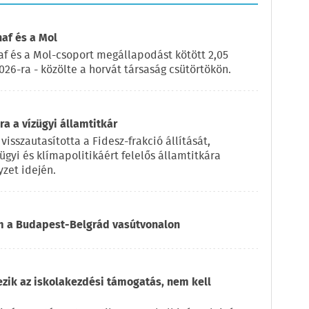
naf és a Mol
af és a Mol-csoport megállapodást kötött 2,05
2026-ra - közölte a horvát társaság csütörtökön.
a a vízügyi államtitkár
visszautasította a Fidesz-frakció állítását,
ügyi és klímapolitikáért felelős államtitkára
zet idején.
om a Budapest-Belgrád vasútvonalon
ezik az iskolakezdési támogatás, nem kell