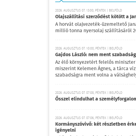
2026. AUGUSZTUS 07. 13:00, PÉNTEK | BELFÖLD
Olajszállítási szerződést kötött a Ja
A horvát olajvezeték-üzemeltető Jan
millió tonna nyersolaj szállításáról 
2026. AUGUSZTUS 07. 10:00, PÉNTEK | BELFÖLD
Gajdos László: nem ment szabadságr
Az élő környezetért felelős miniszter 
miszerint Kelemen Ágnes, a tárca víz
szabadságra ment volna a válsághely
2026. AUGUSZTUS 07. 07:08, PÉNTEK | BELFÖLD
Ősszel elindulhat a személyforgal
2026. AUGUSZTUS 07. 07:06, PÉNTEK | BELFÖLD
Kormányszóvivő: két részletben érk
igényelni