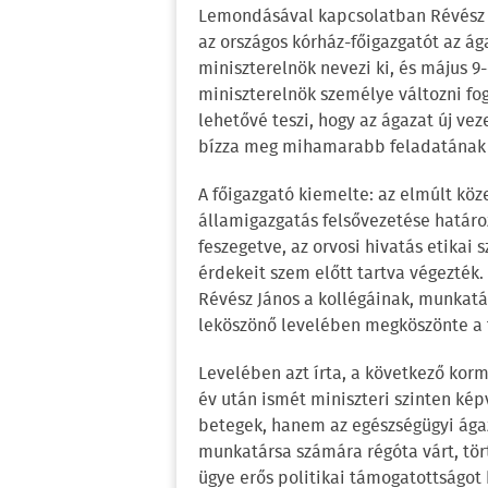
Lemondásával kapcsolatban Révész Já
az országos kórház-főigazgatót az ága
miniszterelnök nevezi ki, és május 9
miniszterelnök személye változni fo
lehetővé teszi, hogy az ágazat új ve
bízza meg mihamarabb feladatának 
A főigazgató kiemelte: az elmúlt kö
államigazgatás felsővezetése határo
feszegetve, az orvosi hivatás etikai
érdekeit szem előtt tartva végezték.
Révész János a kollégáinak, munkat
leköszönő levelében megköszönte a 
Levelében azt írta, a következő korm
év után ismét miniszteri szinten kép
betegek, hanem az egészségügyi ága
munkatársa számára régóta várt, tör
ügye erős politikai támogatottságot 