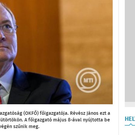
azgatóság (OKFŐ) főigazgatója. Révész János ezt a
HE
sütörtökön. A főigazgató május 8-ával nyújtotta be
végén szűnik meg.