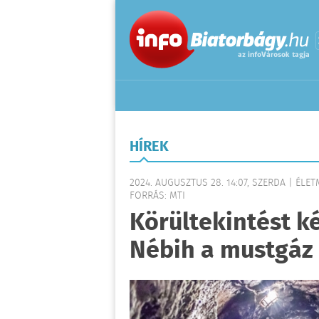
HÍREK
2024. AUGUSZTUS 28. 14:07, SZERDA | ÉLE
FORRÁS: MTI
Körültekintést ké
Nébih a mustgáz