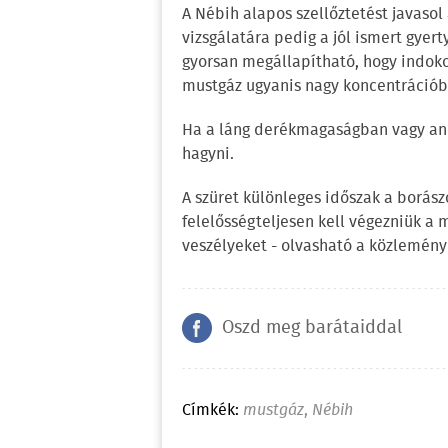
A Nébih alapos szellőztetést javasol
vizsgálatára pedig a jól ismert gyert
gyorsan megállapítható, hogy indokol
mustgáz ugyanis nagy koncentrációba
Ha a láng derékmagaságban vagy annál
hagyni.
A szüret különleges időszak a borász
felelősségteljesen kell végezniük a m
veszélyeket - olvasható a közlemén
Oszd meg barátaiddal
Címkék:
mustgáz
,
Nébih