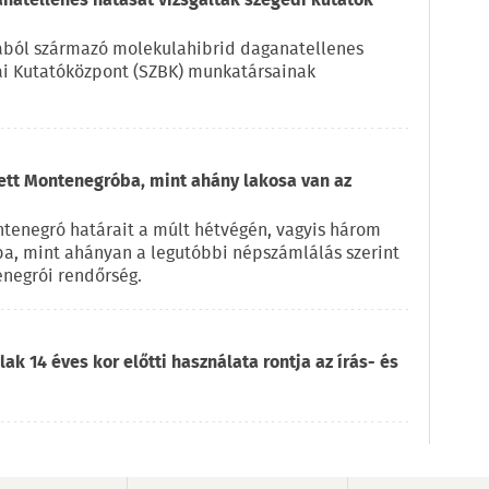
natellenes hatását vizsgálták szegedi kutatók
kából származó molekulahibrid daganatellenes
iai Kutatóközpont (SZBK) munkatársainak
zett Montenegróba, mint ahány lakosa van az
ntenegró határait a múlt hétvégén, vagyis három
ba, mint ahányan a legutóbbi népszámlálás szerint
enegrói rendőrség.
ak 14 éves kor előtti használata rontja az írás- és