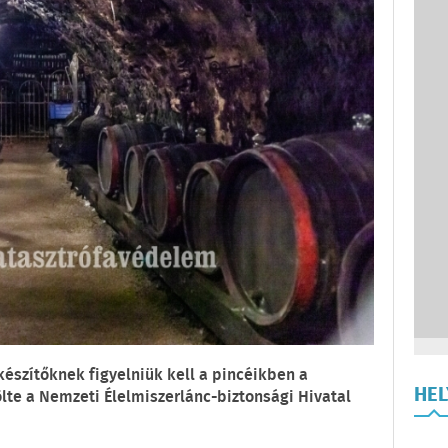
készítőknek figyelniük kell a pincéikben a
HE
lte a Nemzeti Élelmiszerlánc-biztonsági Hivatal