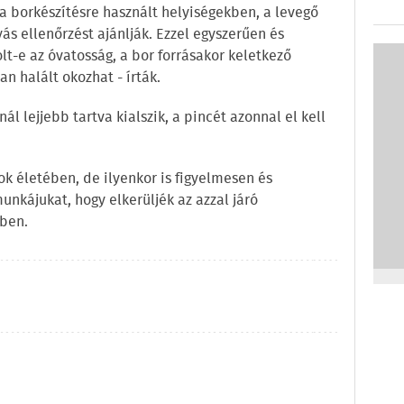
 a borkészítésre használt helyiségekben, a levegő
yás ellenőrzést ajánlják. Ezzel egyszerűen és
t-e az óvatosság, a bor forrásakor keletkező
n halált okozhat - írták.
 lejjebb tartva kialszik, a pincét azonnal el kell
ok életében, de ilyenkor is figyelmesen és
unkájukat, hogy elkerüljék az azzal járó
yben.