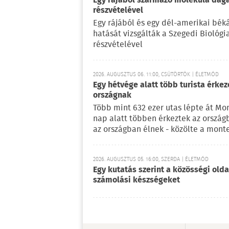
Egy rájából származó molekula daga
részvételével
Egy rájából és egy dél-amerikai bé
hatását vizsgálták a Szegedi Biológ
részvételével
2026. AUGUSZTUS 06. 11:00, CSÜTÖRTÖK | ÉLETMÓD
Egy hétvége alatt több turista érke
országnak
Több mint 632 ezer utas lépte át Mo
nap alatt többen érkeztek az ország
az országban élnek - közölte a mont
2026. AUGUSZTUS 05. 16:00, SZERDA | ÉLETMÓD
Egy kutatás szerint a közösségi oldal
számolási készségeket