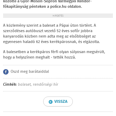
közölte a Győr-Moson-Sopron Vármegyei Rendőr-
főkapitányság pénteken a police.hu oldalon.
HIRDETÉS
A közlemény szerint a baleset a Pápai úton történt. A
szerződéses autóbuszt vezető 52 éves sofőr jobbra
kanyarodás közben nem adta meg az elsőbbséget az
egyenesen haladó 62 éves kerékpárosnak, és elgázolta.
A balesetben a kerékpáros férfi olyan súlyosan megsérült,
hogy a helyszínen meghalt - tették hozzá.
Oszd meg barátaiddal
Címkék:
baleset
,
rendőrségi hír
VISSZA