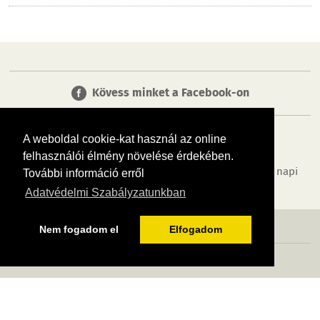
Kövess minket a Facebook-on
A weboldal cookie-kat használ az online
felhasználói élmény növelése érdekében.
Tudj meg többet városodról! Hírek, programok, képek, napi
További információ erről
menü, cégek…. és minden, ami Biatorbágy
Adatvédelmi Szabályzatunkban
MÉDIAAJÁNLÓ
ADATVÉDELEM
IMPRESSZUM
RÓLUNK
ÁSZF
Nem fogadom el
Elfogadom
Copyright InfoVárosok. Minden jog fenntartva. | Web design & arculat by
Voov