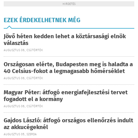
HIRDETÉS
EZEK ÉRDEKELHETNEK MÉG
Jövő héten kedden lehet a köztársasági elnök
választás
AUGUSZTUS 06., CSÜTÖRTÖK
Országosan elérte, Budapesten meg is haladta a
40 Celsius-fokot a legmagasabb hőmérséklet
AUGUSZTUS 06., CSÜTÖRTÖK
Magyar Péter: átfogó energiafejlesztési tervet
fogadott el a kormány
AUGUSZTUS 06., CSÜTÖRTÖK
Gajdos László: átfogó országos ellenőrzés indult
az akkucégeknél
AUGUSZTUS 05., SZERDA