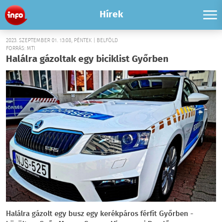
Hírek
2023. SZEPTEMBER 01. 13:08, PÉNTEK | BELFÖLD
FORRÁS: MTI
Halálra gázoltak egy biciklist Győrben
Halálra gázolt egy busz egy kerékpáros férfit Győrben -