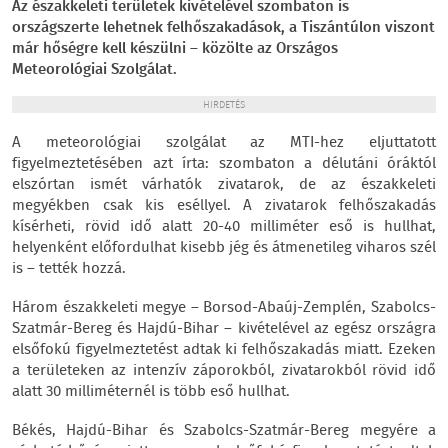
Az északkeleti területek kivételével szombaton is
országszerte lehetnek felhőszakadások, a Tiszántúlon viszont
már hőségre kell készülni – közölte az Országos
Meteorológiai Szolgálat.
HIRDETÉS
A meteorológiai szolgálat az MTI-hez eljuttatott
figyelmeztetésében azt írta: szombaton a délutáni óráktól
elszórtan ismét várhatók zivatarok, de az északkeleti
megyékben csak kis eséllyel. A zivatarok felhőszakadás
kísérheti, rövid idő alatt 20-40 milliméter eső is hullhat,
helyenként előfordulhat kisebb jég és átmenetileg viharos szél
is – tették hozzá.
Három északkeleti megye – Borsod-Abaúj-Zemplén, Szabolcs-
Szatmár-Bereg és Hajdú-Bihar – kivételével az egész országra
elsőfokú figyelmeztetést adtak ki felhőszakadás miatt. Ezeken
a területeken az intenzív záporokból, zivatarokból rövid idő
alatt 30 milliméternél is több eső hullhat.
Békés, Hajdú-Bihar és Szabolcs-Szatmár-Bereg megyére a