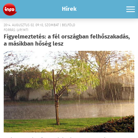
Hírek
2014. AUGUSZTUS 02. 09:10, SZOMBAT | BELFÖLD
FORRÁS: LVP/MTI
Figyelmeztetés: a fél országban felhőszakadás,
a másikban hőség lesz