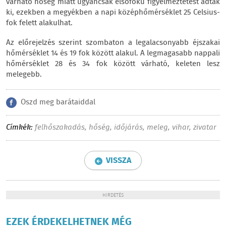
várható hőség miatt ugyancsak elsőfokú figyelmeztetést adtak
ki, ezekben a megyékben a napi középhőmérséklet 25 Celsius-
fok felett alakulhat.
Az előrejelzés szerint szombaton a legalacsonyabb éjszakai
hőmérséklet 14 és 19 fok között alakul. A legmagasabb nappali
hőmérséklet 28 és 34 fok között várható, keleten lesz
melegebb.
Oszd meg barátaiddal
Címkék:
felhőszakadás
,
hőség
,
időjárás
,
meleg
,
vihar
,
zivatar
VISSZA
HIRDETÉS
EZEK ÉRDEKELHETNEK MÉG