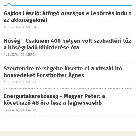
Gajdos László: átfogó országos ellenőrzés indult
az akkucégeknél
AUGUSZTUS 05., SZERDA
Hőség - Csaknem 400 helyen volt szabadtéri tűz
a hőségriadó kihirdetése óta
AUGUSZTUS 05., SZERDA
Szentendre térségébe kísérte el a vízszállító
honvédeket Forsthoffer Ágnes
AUGUSZTUS 05., SZERDA
Energiatakarékosság - Magyar Péter: a
következő 48 óra lesz a legnehezebb
AUGUSZTUS 05., SZERDA