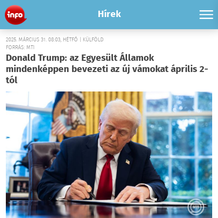
Hírek
2025. MÁRCIUS 31. 08:03, HÉTFŐ | KÜLFÖLD
FORRÁS: MTI
Donald Trump: az Egyesült Államok
mindenképpen bevezeti az új vámokat április 2-
tól