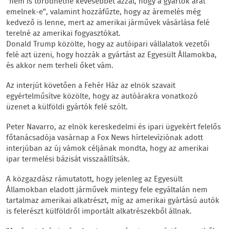
"nem is törődhetne kevesebbet azzal, hogy a gyártók árat
emelnek-e", valamint hozzáfűzte, hogy az áremelés még
kedvező is lenne, mert az amerikai járművek vásárlása felé
terelné az amerikai fogyasztókat.
Donald Trump közölte, hogy az autóipari vállalatok vezetői
felé azt üzeni, hogy hozzák a gyártást az Egyesült Államokba,
és akkor nem terheli őket vám.
Az interjút követően a Fehér Ház az elnök szavait
egyértelműsítve közölte, hogy az autóárakra vonatkozó
üzenet a külföldi gyártók felé szólt.
Peter Navarro, az elnök kereskedelmi és ipari ügyekért felelős
főtanácsadója vasárnap a Fox News hírtelevíziónak adott
interjúban az új vámok céljának mondta, hogy az amerikai
ipar termelési bázisát visszaállítsák.
A közgazdász rámutatott, hogy jelenleg az Egyesült
Államokban eladott járművek mintegy fele egyáltalán nem
tartalmaz amerikai alkatrészt, míg az amerikai gyártású autók
is felerészt külföldről importált alkatrészekből állnak.