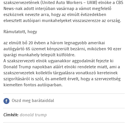
szakszervezetének (United Auto Workers – UAW) elnöke a CBS
News-nak adott interjúban vasárnap a vámot megfelelő
eszköznek nevezte arra, hogy az elmúlt évtizedekben
elvesztett autóipari munkahelyeket visszaszerezze az ország.
Rámutatott, hogy
az elmúlt bő 20 évben a három legnagyobb amerikai
autógyártó 65 üzemet kényszerült bezárni, miközben 90 ezer
iparági munkahely települt külföldre.
A szakszervezeti elnök ugyanakkor aggodalmát fejezte ki
Donald Trump napokban aláírt elnöki rendelete miatt, ami a
szakszervezetek kollektív tárgyalásra vonatkozó kereteinek
szigorításáról is szól, és amellett érvelt, hogy a szervezettség
kiemelten fontos autóiparban.
Oszd meg barátaiddal
Címkék:
donald trump