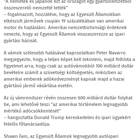
"A németek és japánok ezt az országot egy gyártónemzetből
összeszerelő-nemzetté tették"
– fogalmazott, hozzátéve, hogy az Egyesült Államokban
elkészült járművek csupán 19 százalékában van amerikai
motor és hajtáslánc. Amerikai nemzetbiztonsági érdeknek
nevezte, hogy az Egyesült Államok visszaszerezze az ipari
gyártási bázisát.
A vámok szélesebb hatásával kapcsolatban Peter Navarro
megjegyezte, hogy a teljes képet kell tekinteni, majd felhívta a
figyelmet arra, hogy csak az autóvámokból 100 milliárd dollár
bevételre számít a szövetségi költségvetés, miközben az
amerikai emberek adókedvezményt kapnak majd a hazai
gyártású jármű vásárlása esetén.
Az új vámrendszer révén összesen 600 milliárd dollár folyhat
be, ami lehetővé teszi "az amerikai történelem legnagyobb
mértékű adócsökkentését"
– hangoztatta Donald Trump kereskedelmi és ipari ügyekért
felelős főtanácsadója.
Shawn Fain, az Egyesült Államok legnagyobb autóipari