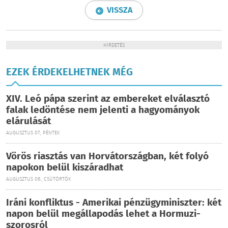
VISSZA
HIRDETÉS
EZEK ÉRDEKELHETNEK MÉG
XIV. Leó pápa szerint az embereket elválasztó
falak ledöntése nem jelenti a hagyományok
elárulását
AUGUSZTUS 07., PÉNTEK
Vörös riasztás van Horvátországban, két folyó
napokon belül kiszáradhat
AUGUSZTUS 06., CSÜTÖRTÖK
Iráni konfliktus - Amerikai pénzügyminiszter: két
napon belül megállapodás lehet a Hormuzi-
szorosról