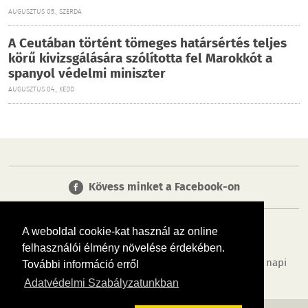
AUGUSZTUS 05., SZERDA
A Ceutában történt tömeges határsértés teljes
körű kivizsgálására szólította fel Marokkót a
spanyol védelmi miniszter
AUGUSZTUS 04., KEDD
Kövess minket a Facebook-on
A weboldal cookie-kat használ az online
felhasználói élmény növelése érdekében.
Tudj meg többet városodról! Hírek, programok, képek, napi
További információ erről
menü, cégek…. és minden, ami Biatorbágy
Adatvédelmi Szabályzatunkban