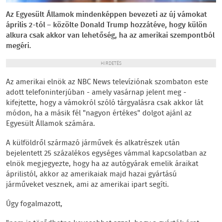
Az Egyesült Államok mindenképpen bevezeti az új vámokat
április 2-tól – közölte Donald Trump hozzátéve, hogy külön
alkura csak akkor van lehetőség, ha az amerikai szempontból
megéri.
HIRDETÉS
Az amerikai elnök az NBC News televíziónak szombaton este
adott telefoninterjúban - amely vasárnap jelent meg -
kifejtette, hogy a vámokról szóló tárgyalásra csak akkor lát
módon, ha a másik fél "nagyon értékes" dolgot ajánl az
Egyesült Államok számára.
A külföldről származó járművek és alkatrészek után
bejelentett 25 százalékos egységes vámmal kapcsolatban az
elnök megjegyezte, hogy ha az autógyárak emelik áraikat
áprilistól, akkor az amerikaiak majd hazai gyártású
járműveket vesznek, ami az amerikai ipart segíti.
Úgy fogalmazott,