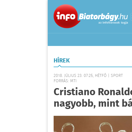
HÍREK
2018. JÚLIUS 23. 07:25, HÉTFŐ | SPORT
FORRÁS: MTI
Cristiano Ronal
nagyobb, mint bá