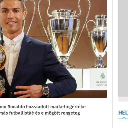
tiano Ronaldo hozzáadott marketingértéke
HE
ás futballistáé és e mögött rengeteg