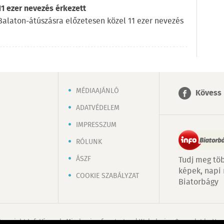
11 ezer nevezés érkezett
l Balaton-átúszásra előzetesen közel 11 ezer nevezés
MÉDIAAJÁNLÓ
Kövess 
ADATVÉDELEM
IMPRESSZUM
RÓLUNK
ÁSZF
Tudj meg töb
képek, napi
COOKIE SZABÁLYZAT
Biatorbágy
Copyright InfoVárosok. Minden jog fenntartva. | Web design & arculat by
Voo