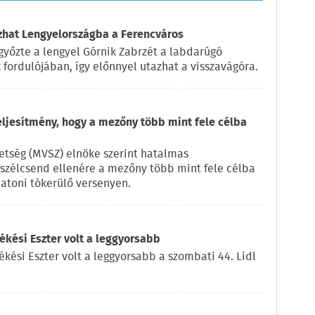
azhat Lengyelországba a Ferencváros
győzte a lengyel Górnik Zabrzét a labdarúgó
fordulójában, így előnnyel utazhat a visszavágóra.
eljesítmény, hogy a mezőny több mint fele célba
vetség (MVSZ) elnöke szerint hatalmas
a szélcsend ellenére a mezőny több mint fele célba
latoni tókerülő versenyen.
kési Eszter volt a leggyorsabb
ékési Eszter volt a leggyorsabb a szombati 44. Lidl