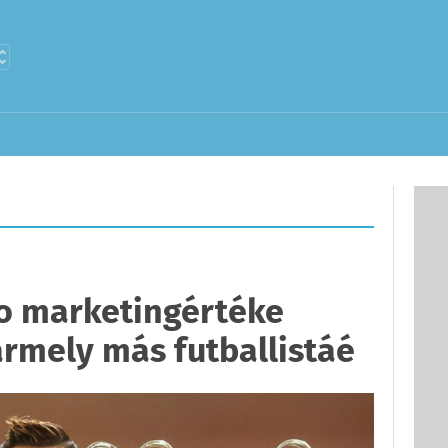
do marketingértéke
rmely más futballistáé