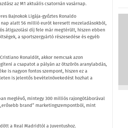
zdász az M1 aktuális csatornán vasárnap.
zeres Bajnokok Ligája-győztes Ronaldo
 nap alatt 56 millió eurót keresett mezeladásokból,
rós átigazolási díj fele már megtérült, hiszen ebben
öltségek, a sportszergyártó részesedése és egyéb
a Cristiano Ronaldót, akkor nemcsak azon
gíteni a csapatot a pályán az ötszörös aranylabdás,
éke is nagyon fontos szempont, hiszen ez a
eten is jelentős bevételnövekedést hozhat a
ban meglévő, mintegy 300 milliós rajongótáborával
o „erősebb brand” marketingszempontból, mint
ődött a Real Madridtól a Juventushoz.