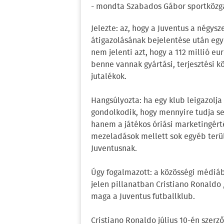
- mondta Szabados Gábor sportközga
Jelezte: az, hogy a Juventus a négys
átigazolásának bejelentése után egy
nem jelenti azt, hogy a 112 millió eu
benne vannak gyártási, terjesztési k
jutalékok.
Hangsúlyozta: ha egy klub leigazolj
gondolkodik, hogy mennyire tudja se
hanem a játékos óriási marketingért
mezeladások mellett sok egyéb terül
Juventusnak.
Úgy fogalmazott: a közösségi médiá
jelen pillanatban Cristiano Ronald
maga a Juventus futballklub.
Cristiano Ronaldo július 10-én szerz