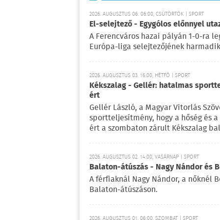
2026. AUGUSZTUS 06. 06:00, CSÜTÖRTÖK | SPORT
El-selejtező - Egygólos előnnyel ut
A Ferencváros hazai pályán 1-0-ra le
Európa-liga selejtezőjének harmadik 
2026. AUGUSZTUS 03. 16:00, HÉTFŐ | SPORT
Kékszalag - Gellér: hatalmas sportt
ért
Gellér László, a Magyar Vitorlás Szö
sportteljesítmény, hogy a hőség és 
ért a szombaton zárult Kékszalag ba
2026. AUGUSZTUS 02. 14:00, VASÁRNAP | SPORT
Balaton-átúszás - Nagy Nándor és Bé
A férfiaknál Nagy Nándor, a nőknél B
Balaton-átúszáson.
2026. AUGUSZTUS 01. 06:00, SZOMBAT | SPORT