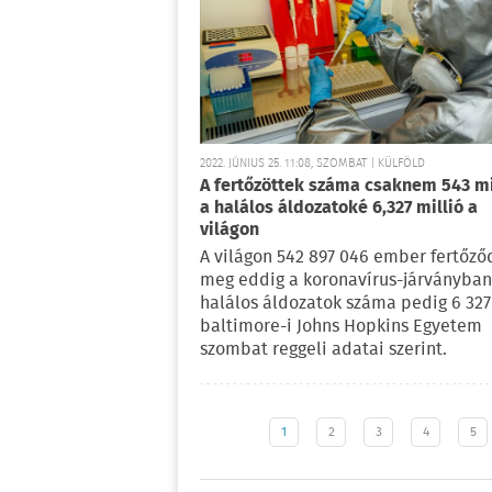
2022. JÚNIUS 25. 11:08, SZOMBAT | KÜLFÖLD
A fertőzöttek száma csaknem 543 mi
a halálos áldozatoké 6,327 millió a
világon
A világon 542 897 046 ember fertőző
meg eddig a koronavírus-járványban
halálos áldozatok száma pedig 6 327
baltimore-i Johns Hopkins Egyetem
szombat reggeli adatai szerint.
1
2
3
4
5