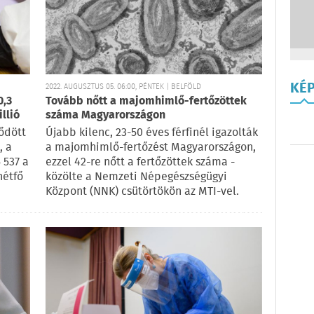
KÉ
2022. AUGUSZTUS 05. 06:00, PÉNTEK | BELFÖLD
0,3
Tovább nőtt a majomhimlő-fertőzöttek
llió
száma Magyarországon
ződött
Újabb kilenc, 23-50 éves férfinél igazolták
, a
a majomhimlő-fertőzést Magyarországon,
 537 a
ezzel 42-re nőtt a fertőzöttek száma -
hétfő
közölte a Nemzeti Népegészségügyi
Központ (NNK) csütörtökön az MTI-vel.