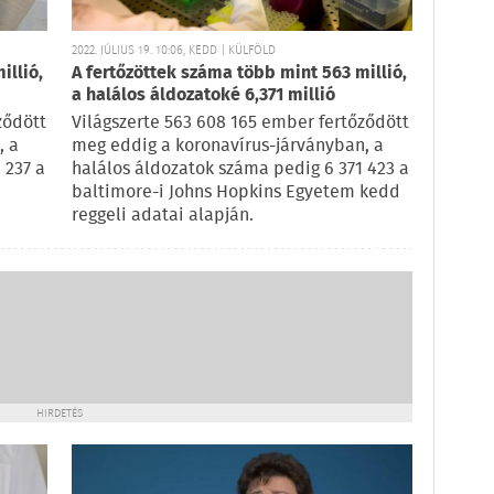
2022. JÚLIUS 19. 10:06, KEDD | KÜLFÖLD
illió,
A fertőzöttek száma több mint 563 millió,
a halálos áldozatoké 6,371 millió
ződött
Világszerte 563 608 165 ember fertőződött
, a
meg eddig a koronavírus-járványban, a
 237 a
halálos áldozatok száma pedig 6 371 423 a
baltimore-i Johns Hopkins Egyetem kedd
reggeli adatai alapján.
HIRDETÉS