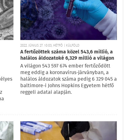
2022. JÚNIUS 27. 10:03, HÉTFŐ | KÜLFÖLD
A fertőzöttek száma közel 543,6 millió, a
halálos áldozatoké 6,329 millió a világon
A világon 543 597 674 ember fertőződött
meg eddig a koronavírus-járványban, a
élyes
halálos áldozatok száma pedig 6 329 045 a
baltimore-i Johns Hopkins Egyetem hétfő
z
reggeli adatai alapján.
ma