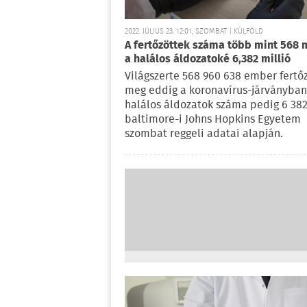
2022. JÚLIUS 23. 12:01, SZOMBAT | KÜLFÖLD
A fertőzöttek száma több mint 568 m
a halálos áldozatoké 6,382 millió
Világszerte 568 960 638 ember fertő
meg eddig a koronavírus-járványban
halálos áldozatok száma pedig 6 382
baltimore-i Johns Hopkins Egyetem
szombat reggeli adatai alapján.