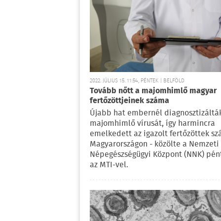
2022. JÚLIUS 15. 11:54, PÉNTEK | BELFÖLD
Tovább nőtt a majomhimlő magyar
fertőzöttjeinek száma
Újabb hat embernél diagnosztizáltá
majomhimlő vírusát, így harmincra
emelkedett az igazolt fertőzöttek s
Magyarországon - közölte a Nemzeti
Népegészségügyi Központ (NNK) pén
az MTI-vel.