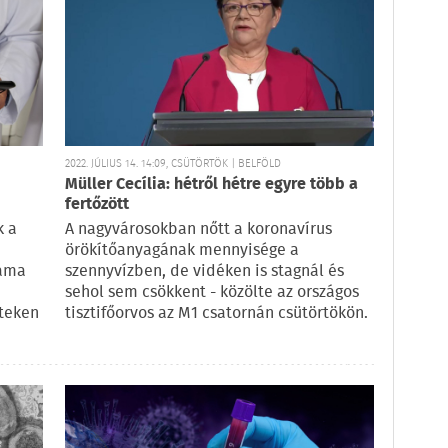
2022. JÚLIUS 14. 14:09, CSÜTÖRTÖK | BELFÖLD
Müller Cecília: hétről hétre egyre több a
fertőzött
k a
A nagyvárosokban nőtt a koronavírus
örökítőanyagának mennyisége a
záma
szennyvízben, de vidéken is stagnál és
sehol sem csökkent - közölte az országos
teken
tisztifőorvos az M1 csatornán csütörtökön.