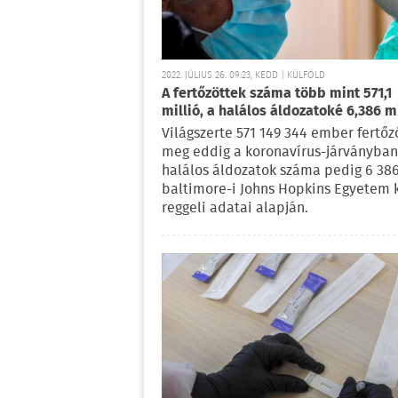
2022. JÚLIUS 26. 09:23, KEDD | KÜLFÖLD
A fertőzöttek száma több mint 571,1
millió, a halálos áldozatoké 6,386 mi
Világszerte 571 149 344 ember fertőz
meg eddig a koronavírus-járványban
halálos áldozatok száma pedig 6 386
baltimore-i Johns Hopkins Egyetem
reggeli adatai alapján.