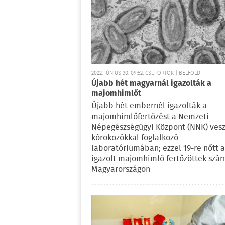
2022. JÚNIUS 30. 09:52, CSÜTÖRTÖK | BELFÖLD
Újabb hét magyarnál igazolták a
majomhimlőt
Újabb hét embernél igazolták a
majomhimlőfertőzést a Nemzeti
Népegészségügyi Központ (NNK) vesz
kórokozókkal foglalkozó
laboratóriumában; ezzel 19-re nőtt a
igazolt majomhimlő fertőzöttek szá
Magyarországon