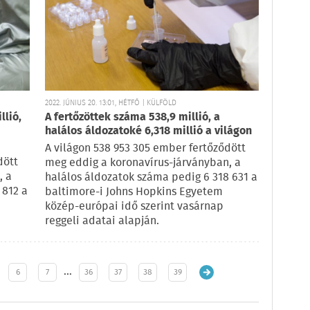
2022. JÚNIUS 20. 13:01, HÉTFŐ | KÜLFÖLD
llió,
A fertőzöttek száma 538,9 millió, a
halálos áldozatoké 6,318 millió a világon
A világon 538 953 305 ember fertőződött
dött
meg eddig a koronavírus-járványban, a
, a
halálos áldozatok száma pedig 6 318 631 a
 812 a
baltimore-i Johns Hopkins Egyetem
közép-európai idő szerint vasárnap
reggeli adatai alapján.
…
6
7
36
37
38
39