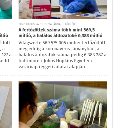
2022. JÚLIUS 24. 13:01, VASÁRNAP | KÜLFÖLD
A fertőzöttek száma több mint 569,5
llió
millió, a halálos áldozatoké 6,383 millió
ődött
Világszerte 569 575 005 ember fertőződött
, a
meg eddig a koronavírus-járványban, a
 127 a
halálos áldozatok száma pedig 6 383 287 a
 kedd
baltimore-i Johns Hopkins Egyetem
vasárnap reggeli adatai alapján.