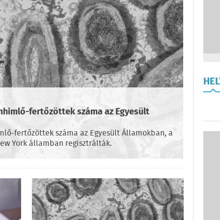
HE
mhimlő-fertőzöttek száma az Egyesült
lő-fertőzöttek száma az Egyesült Államokban, a
ew York államban regisztrálták.