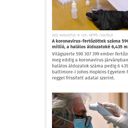
2022. AUGUSZTUS 15. 12:01, HÉTFŐ | KÜLFÖLD
A koronavírus-fertőzöttek száma 59
millió, a halálos áldozatoké 6,435 mi
Világszerte 590 307 399 ember fertő
meg eddig a koronavírus-járványban
halálos áldozatok száma pedig 6 435
baltimore-i Johns Hopkins Egyetem 
reggel frissített adatai szerint.