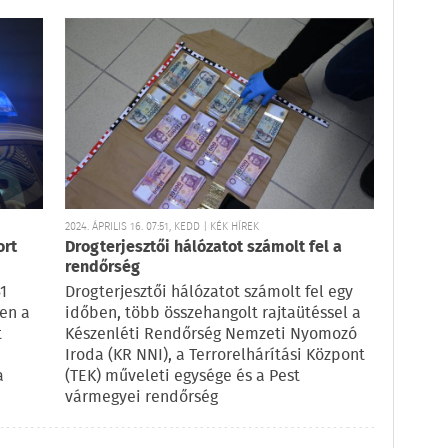
2024. ÁPRILIS 16. 07:51, KEDD | KÉK HÍREK
ort
Drogterjesztői hálózatot számolt fel a
rendőrség
1
Drogterjesztői hálózatot számolt fel egy
ben a
időben, több összehangolt rajtaütéssel a
t
Készenléti Rendőrség Nemzeti Nyomozó
Iroda (KR NNI), a Terrorelhárítási Központ
a
(TEK) műveleti egysége és a Pest
vármegyei rendőrség