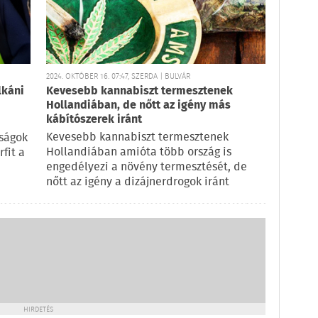
2024. OKTÓBER 16. 07:47, SZERDA | BULVÁR
lkáni
Kevesebb kannabiszt termesztenek
Hollandiában, de nőtt az igény más
kábítószerek iránt
Kevesebb kannabiszt termesztenek
óságok
Hollandiában amióta több ország is
fit a
engedélyezi a növény termesztését, de
nőtt az igény a dizájnerdrogok iránt
HIRDETÉS