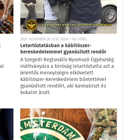
2024. NOVEMBER 26. 07:57, KEDD | KÉK HÍREK
l
Letartóztatásban a kábítószer-
kereskedelemmel gyanúsított rendőr
A Szegedi Regionális Nyomozó Ügyészség
al
indítványára a bíróság letartóztatta azt a
jelentős mennyiségre elkövetett
kábítószer-kereskedelem bűntettével
gyanúsított rendőrt, aki kannabiszt és
kokaint árult.