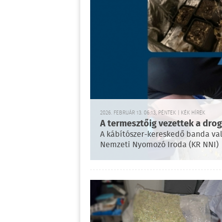
2026. FEBRUÁR 13. 06:13, PÉNTEK | KÉK HÍREK
A termesztőig vezettek a drog
A kábítószer-kereskedő banda val
Nemzeti Nyomozó Iroda (KR NNI)