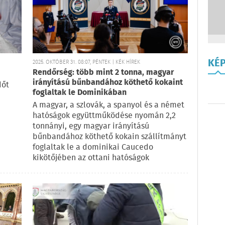
KÉ
2025. OKTÓBER 31. 08:07, PÉNTEK | KÉK HÍREK
Rendőrség: több mint 2 tonna, magyar
irányítású bűnbandához köthető kokaint
dőt
foglaltak le Dominikában
A magyar, a szlovák, a spanyol és a német
hatóságok együttműködése nyomán 2,2
tonnányi, egy magyar irányítású
bűnbandához köthető kokain szállítmányt
foglaltak le a dominikai Caucedo
kikötőjében az ottani hatóságok