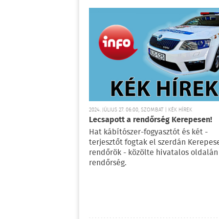
2024. JÚLIUS 27. 06:00, SZOMBAT | KÉK HÍREK
Lecsapott a rendőrség Kerepesen!
Hat kábítószer-fogyasztót és két -
terjesztőt fogtak el szerdán Kerepes
rendőrök - közölte hivatalos oldalán
rendőrség.