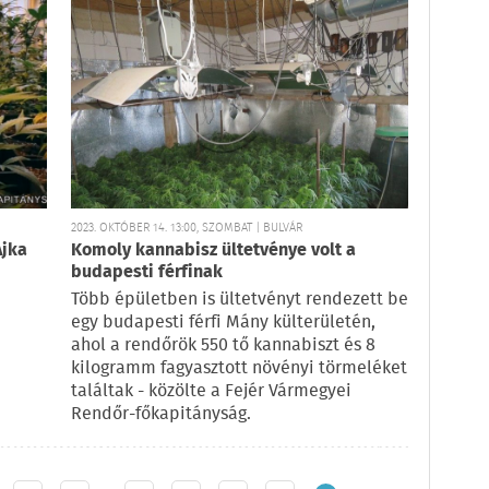
2023. OKTÓBER 14. 13:00, SZOMBAT | BULVÁR
Ajka
Komoly kannabisz ültetvénye volt a
budapesti férfinak
Több épületben is ültetvényt rendezett be
egy budapesti férfi Mány külterületén,
ahol a rendőrök 550 tő kannabiszt és 8
kilogramm fagyasztott növényi törmeléket
találtak - közölte a Fejér Vármegyei
Rendőr-főkapitányság.