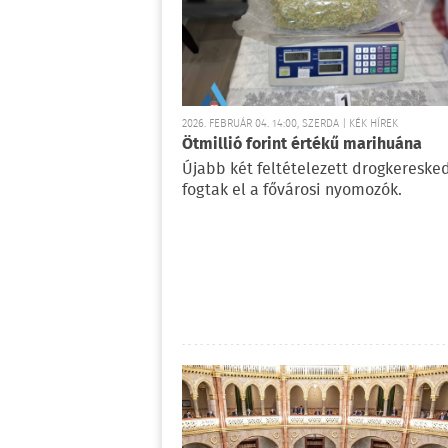
2026. FEBRUÁR 04. 14:00, SZERDA | KÉK HÍREK
Ötmillió forint értékű marihuána
Újabb két feltételezett drogkereske
fogtak el a fővárosi nyomozók.