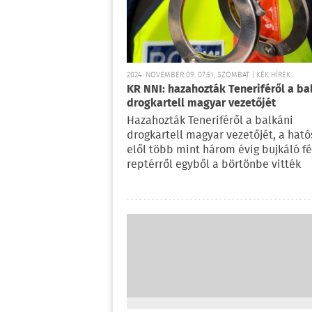
2024. NOVEMBER 09. 07:51, SZOMBAT | KÉK HÍREK
KR NNI: hazahozták Teneriféről a ba
drogkartell magyar vezetőjét
Hazahozták Teneriféről a balkáni
drogkartell magyar vezetőjét, a hat
elől több mint három évig bujkáló fér
reptérről egyből a börtönbe vitték