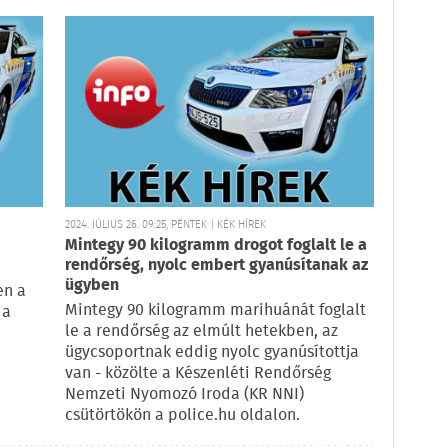
2024. JÚLIUS 26. 09:25, PÉNTEK | KÉK HÍREK
Mintegy 90 kilogramm drogot foglalt le a
rendőrség, nyolc embert gyanúsítanak az
ügyben
en a
Mintegy 90 kilogramm marihuánát foglalt
 a
le a rendőrség az elmúlt hetekben, az
ügycsoportnak eddig nyolc gyanúsítottja
van - közölte a Készenléti Rendőrség
Nemzeti Nyomozó Iroda (KR NNI)
csütörtökön a police.hu oldalon.