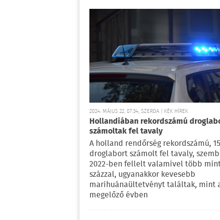
2024. MÁJUS 22. 07:34, SZERDA | KÉK HÍREK
Hollandiában rekordszámú droglab
számoltak fel tavaly
A holland rendőrség rekordszámú, 15
droglabort számolt fel tavaly, szem
2022-ben fellelt valamivel több min
százzal, ugyanakkor kevesebb
marihuánaültetvényt találtak, mint 
megelőző évben