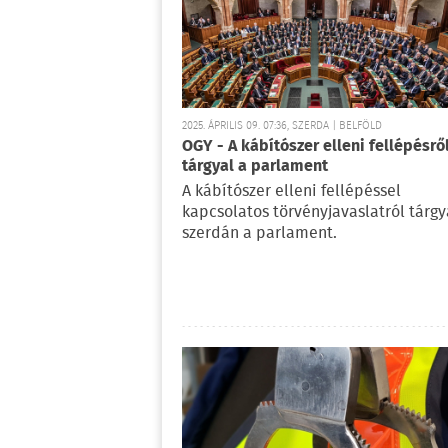
2025. ÁPRILIS 09. 07:36, SZERDA | BELFÖLD
OGY - A kábítószer elleni fellépésrő
tárgyal a parlament
A kábítószer elleni fellépéssel
kapcsolatos törvényjavaslatról tárgy
szerdán a parlament.